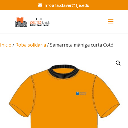
infoafa.claver@fje.edu
Inicio
/
Roba solidaria
/ Samarreta màniga curta Cotó