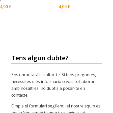
4,00
€
4,00
€
Tens algun dubte?
Ens encantarà escoltar-te! Si tens preguntes,
necessites més informació o vols col·laborar
amb nosaltres, no dubtis a posar-te en
contacte.
Omple el formulari següent i el nostre equip es
posarà en contacte amb tu al més aviat