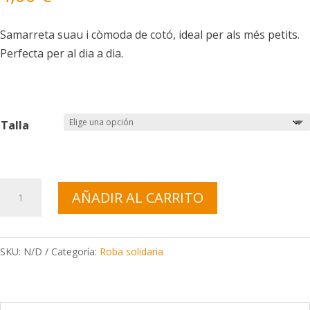
Samarreta suau i còmoda de cotó, ideal per als més petits.
Perfecta per al dia a dia.
Talla
Samarreta
AÑADIR AL CARRITO
màniga
curta
Cotó
SKU:
N/D
Categoría:
Roba solidaria
cantidad