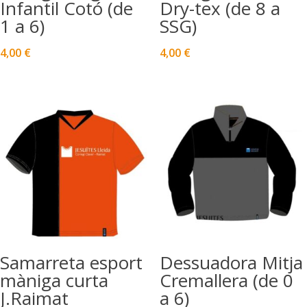
Infantil Cotó (de
Dry-tex (de 8 a
1 a 6)
SSG)
4,00
€
4,00
€
Samarreta esport
Dessuadora Mitja
màniga curta
Cremallera (de 0
J.Raimat
a 6)