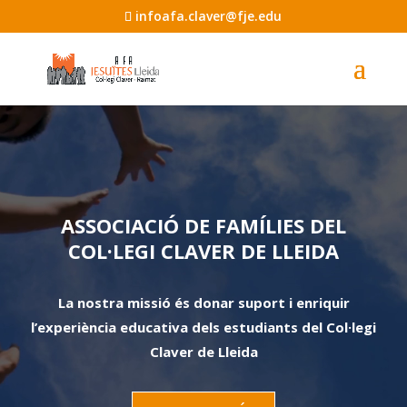
infoafa.claver@fje.edu
Reproductor
de
vídeo
ASSOCIACIÓ DE FAMÍLIES DEL
COL·LEGI CLAVER DE LLEIDA
La nostra missió és donar suport i enriquir
l’experiència educativa dels estudiants del Col·legi
Claver de Lleida