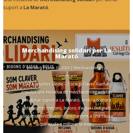
suport a
La Marató
.
Merchandising solidari per La
Marató
por
blog
|
junio 10, 2026
|
Merchandising
| 0
Comentario
L’AFA Jesuïtes Lleida – Col·legi Claver-Raimat
impulsa una iniciativa de merchandising solidari
per donar suport a La Marató. Amb la compra
dels nostres mitjons, bidons d’aigua i bolígrafs
solidaris, contribueixes directament a una causa
que ajuda a millorar la vida...