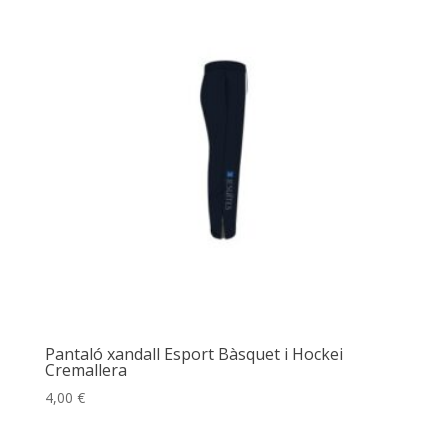
Pantaló xandall Esport Bàsquet i Hockei
Cremallera
4,00
€