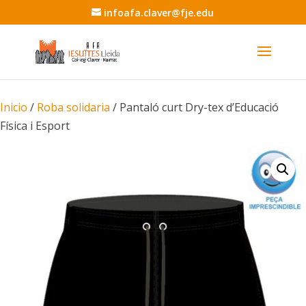
infoafa.claver@fje.edu
Inicio
/
Roba solidaria
/ Pantaló curt Dry-tex d’Educació
Física i Esport