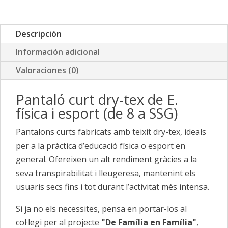
Física
i
Descripción
Esport
cantidad
Información adicional
Valoraciones (0)
Pantaló curt dry-tex de E.
física i esport (de 8 a SSG)
Pantalons curts fabricats amb teixit dry-tex, ideals
per a la pràctica d’educació física o esport en
general. Ofereixen un alt rendiment gràcies a la
seva transpirabilitat i lleugeresa, mantenint els
usuaris secs fins i tot durant l’activitat més intensa.
Si ja no els necessites, pensa en portar-los al
col·legi per al projecte
"De Família en Família"
,