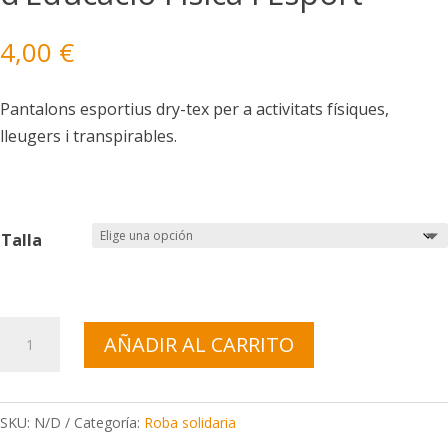
4,00
€
Pantalons esportius dry-tex per a activitats físiques,
lleugers i transpirables.
Talla
Pantaló
AÑADIR AL CARRITO
curt
Dry-
tex
SKU:
N/D
Categoría:
Roba solidaria
d'Educació