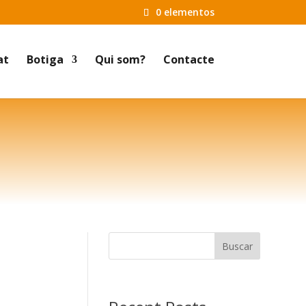
0 elementos
at
Botiga
Qui som?
Contacte
Buscar