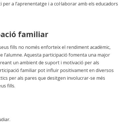
ci per a l’aprenentatge i a col·laborar amb els educadors
ació familiar
 seus fills no només enforteix el rendiment acadèmic,
de l’alumne. Aquesta participació fomenta una major
 creant un ambient de suport i motivació per als
ticipació familiar pot influir positivament en diversos
ctics per als pares que desitgen involucrar-se més
s fills.
diar.