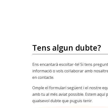
Tens algun dubte?
Ens encantarà escoltar-te! Si tens pregun
informació o vols col·laborar amb nosaltr
en contacte.
Omple el formulari següent i el nostre eq
amb tu al més aviat possible. Estem aquí p
qualsevol dubte que puguis tenir.