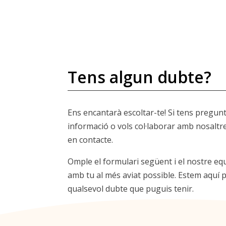
Tens algun dubte?
Ens encantarà escoltar-te! Si tens pregun
informació o vols col·laborar amb nosaltr
en contacte.
Omple el formulari següent i el nostre eq
amb tu al més aviat possible. Estem aquí p
qualsevol dubte que puguis tenir.