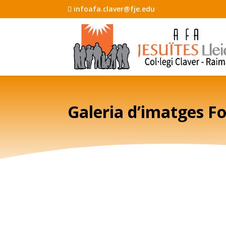
infoafa.claver@fje.edu
Galeria d’imatges F