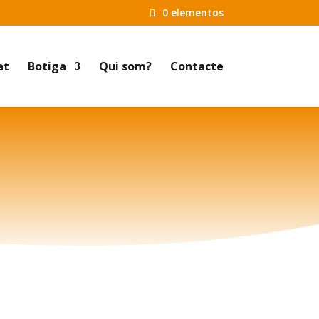
0 elementos
at
Botiga
Qui som?
Contacte