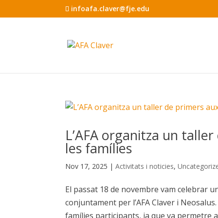
infoafa.claver@fje.edu
L’AFA organitza un taller 
les famílies
Nov 17, 2025
|
Activitats i noticies
,
Uncategoriz
El passat 18 de novembre vam celebrar una
conjuntament per l’AFA Claver i Neosalus. 
famílies participants, ja que va permetre a