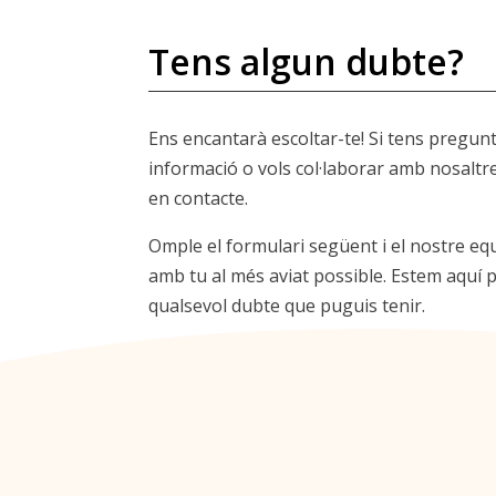
Tens algun dubte?
Ens encantarà escoltar-te! Si tens pregun
informació o vols col·laborar amb nosaltr
en contacte.
Omple el formulari següent i el nostre eq
amb tu al més aviat possible. Estem aquí p
qualsevol dubte que puguis tenir.