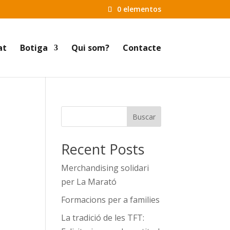
0 elementos
at
Botiga
Qui som?
Contacte
Buscar
Recent Posts
Merchandising solidari
per La Marató
Formacions per a families
La tradició de les TFT: